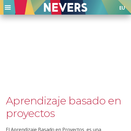
EU
Saltar
al
Aprendizaje basado en
contenido
proyectos
El Aprendizaje Basado en Proyectos es una