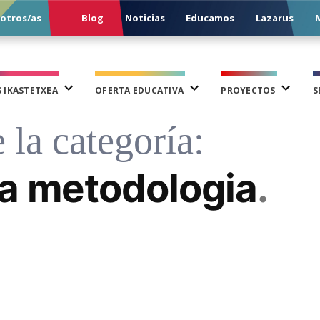
otros/as
Blog
Noticias
Educamos
Lazarus
M
 IKASTETXEA
OFERTA EDUCATIVA
PROYECTOS
S
 la categoría:
a metodologia