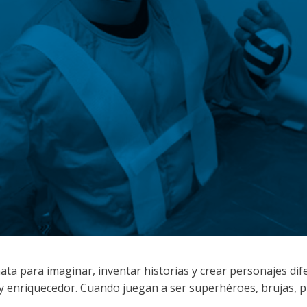
ata para imaginar, inventar historias y crear personajes d
y enriquecedor. Cuando juegan a ser superhéroes, brujas, pi