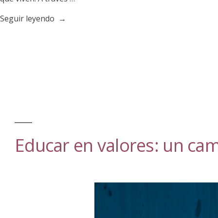
«¿Por
Seguir leyendo
qué
disfrazarse
es
beneficioso
para
las/os
niñas/os?»
Educar en valores: un cami