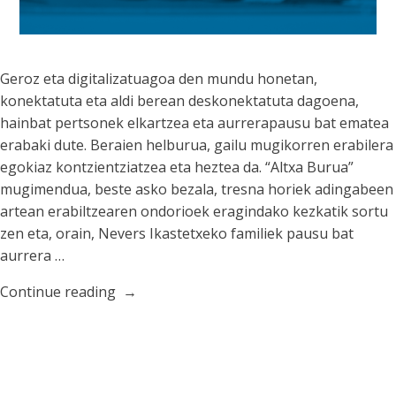
Geroz eta digitalizatuagoa den mundu honetan,
konektatuta eta aldi berean deskonektatuta dagoena,
hainbat pertsonek elkartzea eta aurrerapausu bat ematea
erabaki dute. Beraien helburua, gailu mugikorren erabilera
egokiaz kontzientziatzea eta heztea da. “Altxa Burua”
mugimendua, beste asko bezala, tresna horiek adingabeen
artean erabiltzearen ondorioek eragindako kezkatik sortu
zen eta, orain, Nevers Ikastetxeko familiek pausu bat
aurrera …
“Altxa
Continue reading
Burua
Nevers”