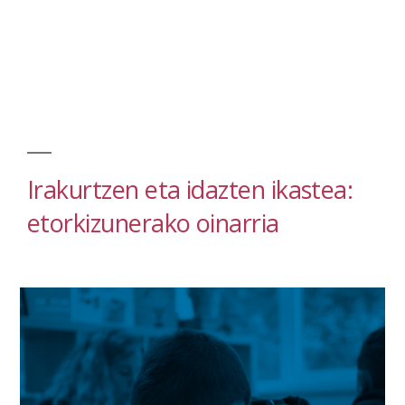
ikasi,
mundura
irekitzeko”
Irakurtzen eta idazten ikastea:
etorkizunerako oinarria