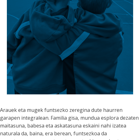
Arauek eta mugek funtsezko zeregina dute haurren
garapen integralean. Familia gisa, mundua esplora dezaten
maitasuna, babesa eta askatasuna eskaini nahi izatea
naturala da, baina, era berean, funtsezkoa da