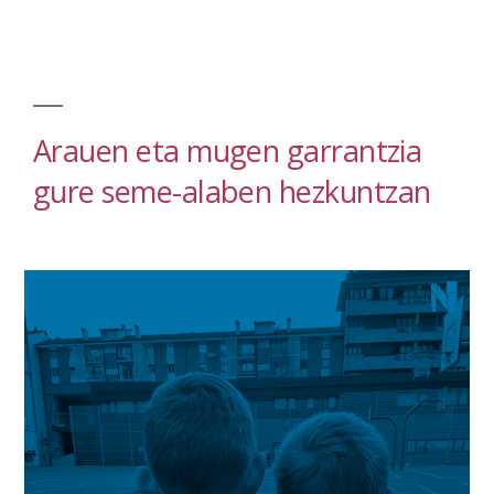
Arauen eta mugen garrantzia
gure seme-alaben hezkuntzan