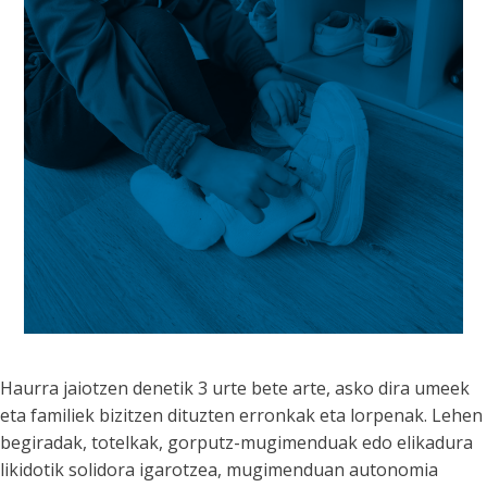
Haurra jaiotzen denetik 3 urte bete arte, asko dira umeek
eta familiek bizitzen dituzten erronkak eta lorpenak. Lehen
begiradak, totelkak, gorputz-mugimenduak edo elikadura
likidotik solidora igarotzea, mugimenduan autonomia