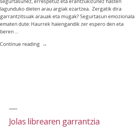
segurtasunez, errespetuz eta erantzukizunez hasten
lagunduko dieten arau argiak ezartzea. Zergatik dira
garrantzitsuak arauak eta mugak? Segurtasun emozionala
ematen dute: Haurrek haiengandik zer espero den eta
beren …
“Arauen
Continue reading
eta
mugen
garrantzia
gure
seme-
alaben
hezkuntzan”
Jolas librearen garrantzia