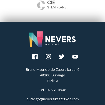
Bruno Mauricio de Zabala kalea, 6
48200 Durango
Bizkaia
Tel.
94 681 0946
durango@neversikastetxea.com