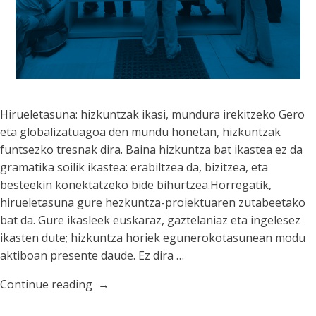
Hirueletasuna: hizkuntzak ikasi, mundura irekitzeko Gero
eta globalizatuagoa den mundu honetan, hizkuntzak
funtsezko tresnak dira. Baina hizkuntza bat ikastea ez da
gramatika soilik ikastea: erabiltzea da, bizitzea, eta
besteekin konektatzeko bide bihurtzea.Horregatik,
hirueletasuna gure hezkuntza-proiektuaren zutabeetako
bat da. Gure ikasleek euskaraz, gaztelaniaz eta ingelesez
ikasten dute; hizkuntza horiek egunerokotasunean modu
aktiboan presente daude. Ez dira …
“Hirueletasuna:
Continue reading
hizkuntzak