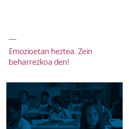
Emozioetan heztea. Zein
beharrezkoa den!