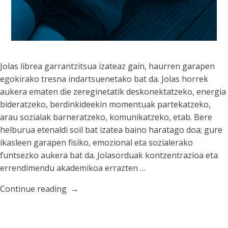
Jolas librea garrantzitsua izateaz gain, haurren garapen
egokirako tresna indartsuenetako bat da. Jolas horrek
aukera ematen die zereginetatik deskonektatzeko, energia
bideratzeko, berdinkideekin momentuak partekatzeko,
arau sozialak barneratzeko, komunikatzeko, etab. Bere
helburua etenaldi soil bat izatea baino haratago doa; gure
ikasleen garapen fisiko, emozional eta sozialerako
funtsezko aukera bat da. Jolasorduak kontzentrazioa eta
errendimendu akademikoa errazten …
“Jolas
Continue reading
librearen
garrantzia”