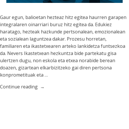
Gaur egun, balioetan hezteaz hitz egitea haurren garapen
integralaren oinarriari buruz hitz egitea da. Edukiez
haratago, hezteak hazkunde pertsonalean, emozionalean
eta sozialean laguntzea dakar. Prozesu horretan,
familiaren eta ikastetxearen arteko lankidetza funtsezkoa
da. Nevers Ikastetxean hezkuntza bide partekatu gisa
ulertzen dugu, non eskola eta etxea norabide berean
doazen, gizartean elkarbizitzeko gai diren pertsona
konprometituak eta …
“Balioetan
Continue reading
heztea:
familia
eta
ikastetxearen
arteko