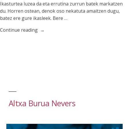
Ikasturtea luzea da eta errutina zurrun batek markatzen
du. Horren ostean, denok oso nekatuta amaitzen dugu,
batez ere gure ikasleek. Bere …
“Etxerako
Continue reading
lanak
udako
oporretan.
Beharrezkoak
dira?”
Altxa Burua Nevers