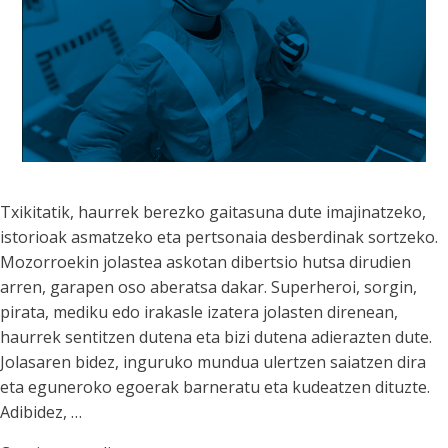
Txikitatik, haurrek berezko gaitasuna dute imajinatzeko,
istorioak asmatzeko eta pertsonaia desberdinak sortzeko.
Mozorroekin jolastea askotan dibertsio hutsa dirudien
arren, garapen oso aberatsa dakar. Superheroi, sorgin,
pirata, mediku edo irakasle izatera jolasten direnean,
haurrek sentitzen dutena eta bizi dutena adierazten dute.
Jolasaren bidez, inguruko mundua ulertzen saiatzen dira
eta eguneroko egoerak barneratu eta kudeatzen dituzte.
Adibidez, …