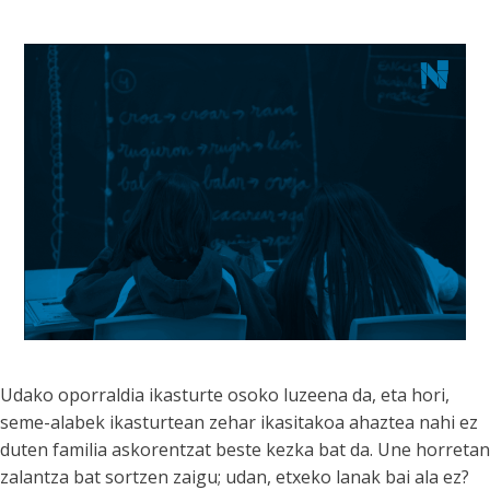
Udako oporraldia ikasturte osoko luzeena da, eta hori,
seme-alabek ikasturtean zehar ikasitakoa ahaztea nahi ez
duten familia askorentzat beste kezka bat da. Une horretan
zalantza bat sortzen zaigu; udan, etxeko lanak bai ala ez?