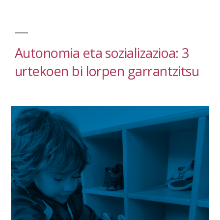
lankidetza”
Autonomia eta sozializazioa: 3
urtekoen bi lorpen garrantzitsu