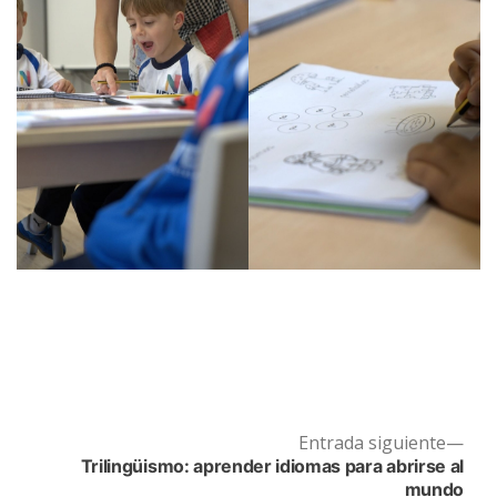
Ent
Entrada siguiente
Navegación
sigu
Trilingüismo: aprender idiomas para abrirse al
de
mundo