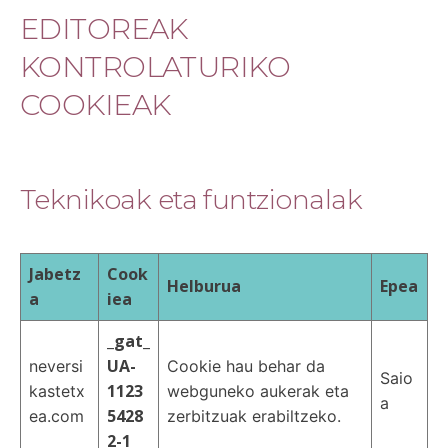
EDITOREAK
KONTROLATURIKO
COOKIEAK
Teknikoak eta funtzionalak
Jabetz
Cook
Helburua
Epea
a
iea
_gat_
UA-
neversi
Cookie hau behar da
Saio
1123
kastetx
webguneko aukerak eta
a
5428
ea.com
zerbitzuak erabiltzeko.
2-1