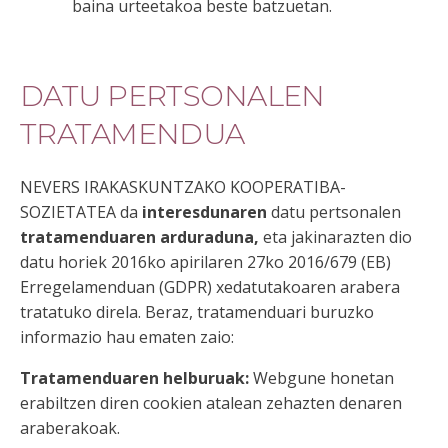
baina urteetakoa beste batzuetan.
DATU PERTSONALEN
TRATAMENDUA
NEVERS IRAKASKUNTZAKO KOOPERATIBA-
SOZIETATEA da
interesdunaren
datu pertsonalen
tratamenduaren arduraduna,
eta jakinarazten dio
datu horiek 2016ko apirilaren 27ko 2016/679 (EB)
Erregelamenduan (GDPR) xedatutakoaren arabera
tratatuko direla. Beraz, tratamenduari buruzko
informazio hau ematen zaio:
Tratamenduaren helburuak:
Webgune honetan
erabiltzen diren cookien atalean zehazten denaren
araberakoak.