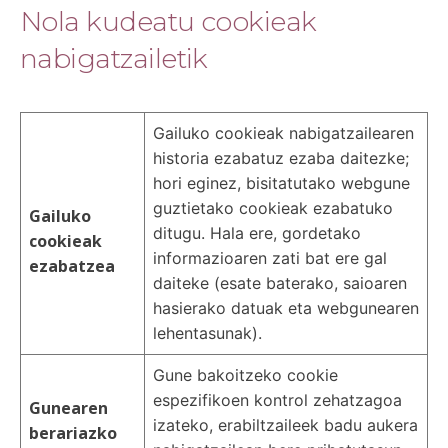
Nola kudeatu cookieak
nabigatzailetik
Gailuko cookieak nabigatzailearen
historia ezabatuz ezaba daitezke;
hori eginez, bisitatutako webgune
guztietako cookieak ezabatuko
Gailuko
ditugu. Hala ere, gordetako
cookieak
informazioaren zati bat ere gal
ezabatzea
daiteke (esate baterako, saioaren
hasierako datuak eta webgunearen
lehentasunak).
Gune bakoitzeko cookie
espezifikoen kontrol zehatzagoa
Gunearen
izateko, erabiltzaileek badu aukera
berariazko