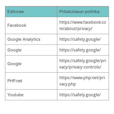
Editorea
Pribatutasun-politika
https://www.facebook.co
Facebook
m/about/privacy/
https://safety.google/
Google Analytics
https://safety.google/
Google
https://safety.google/pri
Google
vacy/privacy-controls/
https://www.php.net/pri
PHP.net
vacy.php
https://safety.google/
Youtube