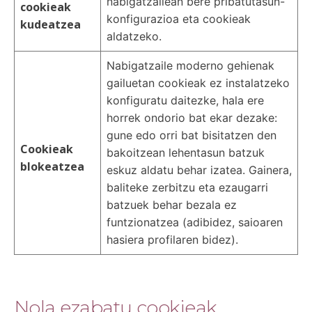
nabigatzailean bere pribatutasun-
cookieak
konfigurazioa eta cookieak
kudeatzea
aldatzeko.
Nabigatzaile moderno gehienak
gailuetan cookieak ez instalatzeko
konfiguratu daitezke, hala ere
horrek ondorio bat ekar dezake:
gune edo orri bat bisitatzen den
Cookieak
bakoitzean lehentasun batzuk
blokeatzea
eskuz aldatu behar izatea. Gainera,
baliteke zerbitzu eta ezaugarri
batzuek behar bezala ez
funtzionatzea (adibidez, saioaren
hasiera profilaren bidez).
Nola ezabatu cookieak