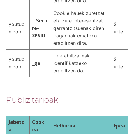
erabiltzen dira.
Cookie hauek zuretzat
__Secu
eta zure interesentzat
youtub
2
re-
garrantzitsuenak diren
e.com
urte
3PSID
iragarkiak emateko
erabiltzen dira.
ID erabiltzaileak
youtub
2
_ga
identifikatzeko
e.com
urte
erabiltzen da.
Publizitarioak
Jabetz
Cooki
Helburua
Epea
a
ea