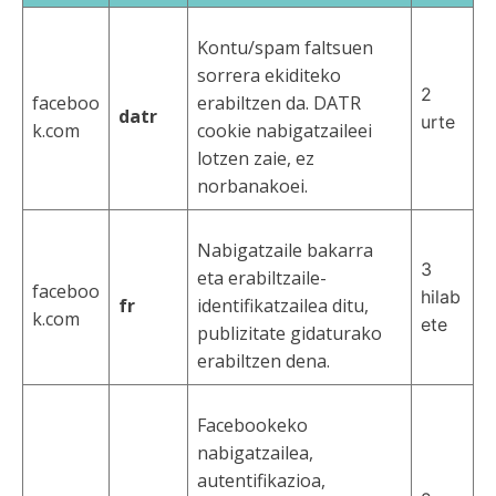
Kontu/spam faltsuen
sorrera ekiditeko
2
faceboo
erabiltzen da. DATR
datr
urte
k.com
cookie nabigatzaileei
lotzen zaie, ez
norbanakoei.
Nabigatzaile bakarra
3
eta erabiltzaile-
faceboo
hilab
fr
identifikatzailea ditu,
k.com
ete
publizitate gidaturako
erabiltzen dena.
Facebookeko
nabigatzailea,
autentifikazioa,