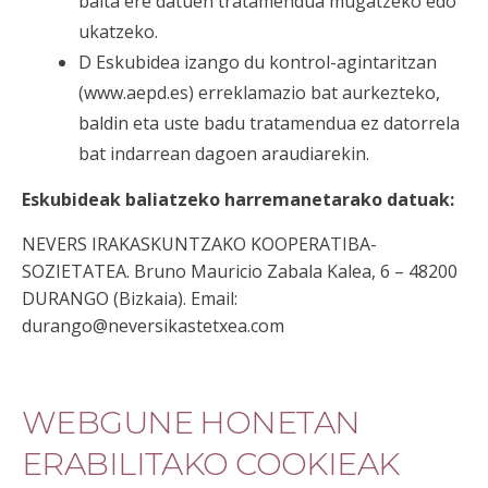
baita ere datuen tratamendua mugatzeko edo
ukatzeko.
D Eskubidea izango du kontrol-agintaritzan
(www.aepd.es) erreklamazio bat aurkezteko,
baldin eta uste badu tratamendua ez datorrela
bat indarrean dagoen araudiarekin.
Eskubideak baliatzeko harremanetarako datuak:
NEVERS IRAKASKUNTZAKO KOOPERATIBA-
SOZIETATEA. Bruno Mauricio Zabala Kalea, 6 – 48200
DURANGO (Bizkaia). Email:
durango@neversikastetxea.com
WEBGUNE HONETAN
ERABILITAKO COOKIEAK