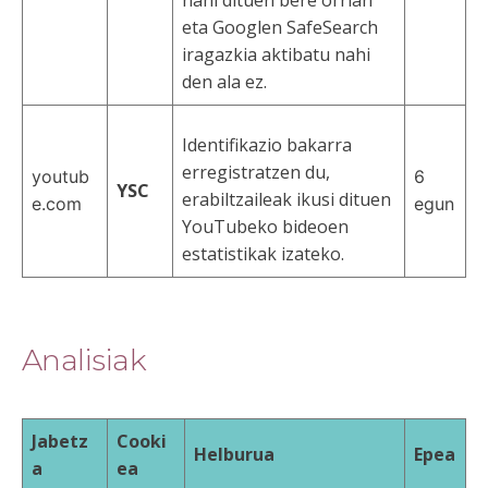
nahi dituen bere orrian
eta Googlen SafeSearch
iragazkia aktibatu nahi
den ala ez.
Identifikazio bakarra
erregistratzen du,
youtub
6
YSC
erabiltzaileak ikusi dituen
e.com
egun
YouTubeko bideoen
estatistikak izateko.
Analisiak
Jabetz
Cooki
Helburua
Epea
a
ea