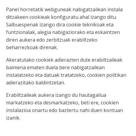
Panel horretatik webguneak nabigatzailean instala
ditzakeen cookieak konfiguratu ahal izango ditu.
Salbuespenak izango dira cookie teknikoak eta
funtzionalak, alegia nabigaziorako eta eskaintzen
diren aukera edo zerbitzuak erabiltzeko
beharrezkoak direnak.
Akeratutako cookiek adierazten dute erabiltzaileak
baimena ematen duela bere nabigatzailean
instalatzeko eta datuak tratatzeko, cookien politikan
adierazitako baldintzetan.
Erabiltzaileak aukera izango du hautagailua
markatzeko eta desmarkatzeko, beti ere, cookien
instalazioa onartu edo baztertu nahi duen kontuan
izanik.