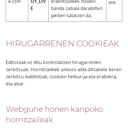
e.com
O1_LIV
erabiltzaileek nolako
ete
E
banda zabala darabilten
jakiten saiatzen da.
HIRUGARRENEN COOKIEAK
Editoreak ez ditu kontrolatzen hirugarrenen
zerbitzuak. Hornitzaileek uneoro alda ditzakete beren
zerbitzu-baldintzak, cookien helburua eta erabilera,
eta abar.
Webgune honen kanpoko
hornitzaileak