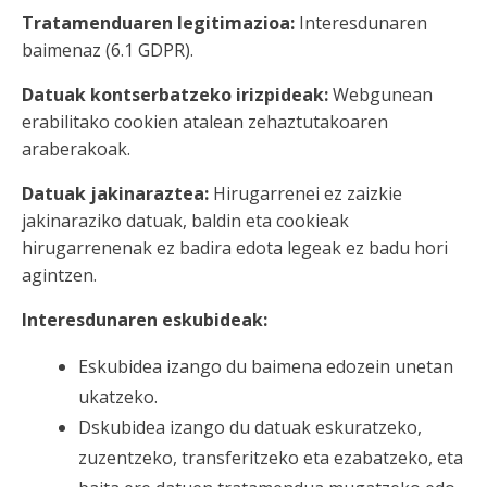
Tratamenduaren legitimazioa:
Interesdunaren
baimenaz (6.1 GDPR).
Datuak kontserbatzeko irizpideak:
Webgunean
erabilitako cookien atalean zehaztutakoaren
araberakoak.
Datuak jakinaraztea:
Hirugarrenei ez zaizkie
jakinaraziko datuak, baldin eta cookieak
hirugarrenenak ez badira edota legeak ez badu hori
agintzen.
Interesdunaren eskubideak:
Eskubidea izango du baimena edozein unetan
ukatzeko.
Dskubidea izango du datuak eskuratzeko,
zuzentzeko, transferitzeko eta ezabatzeko, eta