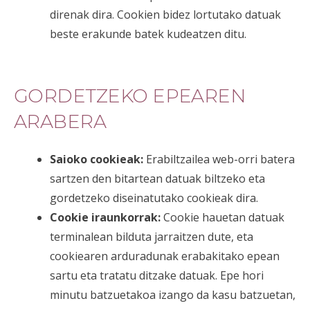
direnak dira. Cookien bidez lortutako datuak
beste erakunde batek kudeatzen ditu.
GORDETZEKO EPEAREN
ARABERA
Saioko cookieak:
Erabiltzailea web-orri batera
sartzen den bitartean datuak biltzeko eta
gordetzeko diseinatutako cookieak dira.
Cookie iraunkorrak:
Cookie hauetan datuak
terminalean bilduta jarraitzen dute, eta
cookiearen arduradunak erabakitako epean
sartu eta tratatu ditzake datuak. Epe hori
minutu batzuetakoa izango da kasu batzuetan,