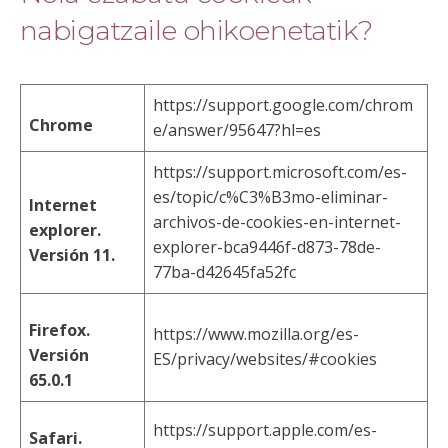
nabigatzaile ohikoenetatik?
https://support.google.com/chrom
Chrome
e/answer/95647?hl=es
https://support.microsoft.com/es-
es/topic/c%C3%B3mo-eliminar-
Internet
archivos-de-cookies-en-internet-
explorer.
explorer-bca9446f-d873-78de-
Versión 11.
77ba-d42645fa52fc
Firefox.
https://www.mozilla.org/es-
Versión
ES/privacy/websites/#cookies
65.0.1
https://support.apple.com/es-
Safari.