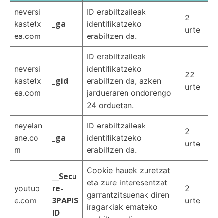
neversi
ID erabiltzaileak
2
_ga
kastetx
identifikatzeko
urte
ea.com
erabiltzen da.
ID erabiltzaileak
neversi
identifikatzeko
22
_gid
kastetx
erabiltzen da, azken
urte
ea.com
jardueraren ondorengo
24 orduetan.
neyelan
ID erabiltzaileak
2
_ga
ane.co
identifikatzeko
urte
m
erabiltzen da.
Cookie hauek zuretzat
__Secu
eta zure interesentzat
re-
youtub
2
garrantzitsuenak diren
3PAPIS
e.com
urte
iragarkiak emateko
ID