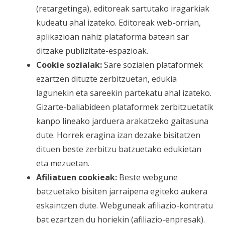
(retargetinga), editoreak sartutako iragarkiak
kudeatu ahal izateko. Editoreak web-orrian,
aplikazioan nahiz plataforma batean sar
ditzake publizitate-espazioak.
Cookie sozialak:
Sare sozialen plataformek
ezartzen dituzte zerbitzuetan, edukia
lagunekin eta sareekin partekatu ahal izateko.
Gizarte-baliabideen plataformek zerbitzuetatik
kanpo lineako jarduera arakatzeko gaitasuna
dute. Horrek eragina izan dezake bisitatzen
dituen beste zerbitzu batzuetako edukietan
eta mezuetan.
Afiliatuen cookieak:
Beste webgune
batzuetako bisiten jarraipena egiteko aukera
eskaintzen dute. Webguneak afiliazio-kontratu
bat ezartzen du horiekin (afiliazio-enpresak).