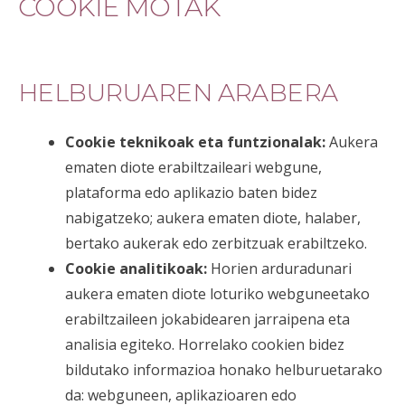
COOKIE MOTAK
HELBURUAREN ARABERA
Cookie teknikoak eta funtzionalak:
Aukera
ematen diote erabiltzaileari webgune,
plataforma edo aplikazio baten bidez
nabigatzeko; aukera ematen diote, halaber,
bertako aukerak edo zerbitzuak erabiltzeko.
Cookie analitikoak:
Horien arduradunari
aukera ematen diote loturiko webguneetako
erabiltzaileen jokabidearen jarraipena eta
analisia egiteko. Horrelako cookien bidez
bildutako informazioa honako helburuetarako
da: webguneen, aplikazioaren edo