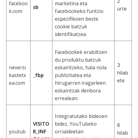
2
faceboo
marketina eta
sb
urte
k.com
Facebookeko funtzio
espezifikoen beste
cookie batzuk
identifikatzea.
Facebookek erabiltzen
du produktu batzuk
3
neversi
eskaintzeko, hala nola
hilab
kastetx
_fbp
publizitatea eta
ete
ea.com
hirugarren iragarleen
eskaintzak denbora
errealean.
Integratutako bideoen
VISITO
bidez, YouTubeko
6
youtub
R_INF
orrialdeetan
hilab