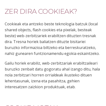
ZER DIRA COOKIEAK?
Cookieak eta antzeko beste teknologia batzuk (local
shared objects, flash cookies eta pixelak, besteak
beste) web-zerbitzariek erabiltzen dituzten tresnak
dira. Tresna horiek baliatzen dituzte bisitariei
buruzko informazioa biltzeko eta berreskuratzeko,
nahiz gunearen funtzionamendu egokia eskaintzeko.
Gailu horiek erabiliz, web-zerbitzariak erabiltzaileari
buruzko zenbait datu gogoratu ahal izango ditu, hala
nola zerbitzari horren orrialdeak ikusteko dituen
lehentasunak, izena eta pasahitza, gehien
interesatzen zaizkion produktuak, etab.