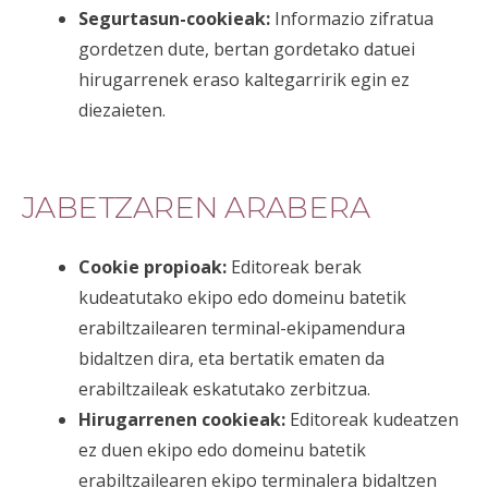
Segurtasun-cookieak:
Informazio zifratua
gordetzen dute, bertan gordetako datuei
hirugarrenek eraso kaltegarririk egin ez
diezaieten.
JABETZAREN ARABERA
Cookie propioak:
Editoreak berak
kudeatutako ekipo edo domeinu batetik
erabiltzailearen terminal-ekipamendura
bidaltzen dira, eta bertatik ematen da
erabiltzaileak eskatutako zerbitzua.
Hirugarrenen cookieak:
Editoreak kudeatzen
ez duen ekipo edo domeinu batetik
erabiltzailearen ekipo terminalera bidaltzen