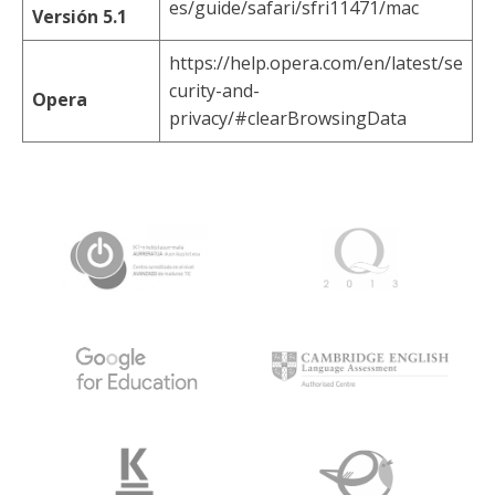
es/guide/safari/sfri11471/mac
Versión 5.1
https://help.opera.com/en/latest/se
curity-and-
Opera
privacy/#clearBrowsingData