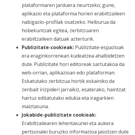
plataformaren jarduera neurtzeko; gune,
aplikazio eta plataforma horien erabiltzaileen
nabigazio-profilak osatzeko. Helburua da
hobekuntzak egitea, zerbitzuaren
erabiltzaileen datuak azterturik.
Publizitate-cookieak:
Publizitate-espazioak
era eraginkorrenean kudeatzea ahalbidetzen
dute. Publizitate hori editoreak sartutakoa da
web-orrian, aplikazioan edo plataforman.
Eskatutako zerbitzua hortik eskainiko da
zenbait irizpideri jarraikiz, esaterako, haintzat
hartuz editatutako edukia eta iragarkien
maiztasuna.
Jokabide-publizitate cookieak:
Erabiltzailearen lehentasunei eta aukera
pertsonalei buruzko informazioa jasotzen dute