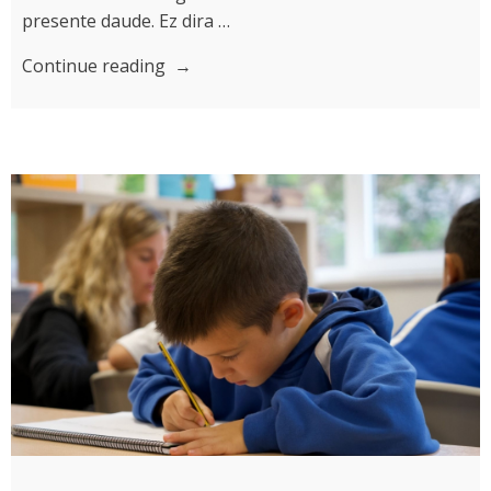
presente daude. Ez dira …
“Hirueletasuna:
Continue reading
hizkuntzak
ikasi,
mundura
irekitzeko”