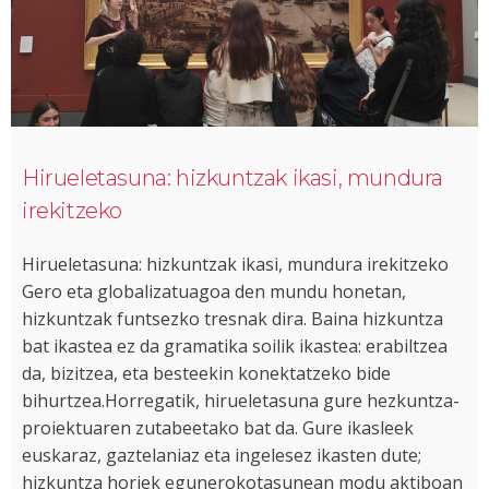
Hirueletasuna: hizkuntzak ikasi, mundura
irekitzeko
Hirueletasuna: hizkuntzak ikasi, mundura irekitzeko
Gero eta globalizatuagoa den mundu honetan,
hizkuntzak funtsezko tresnak dira. Baina hizkuntza
bat ikastea ez da gramatika soilik ikastea: erabiltzea
da, bizitzea, eta besteekin konektatzeko bide
bihurtzea.Horregatik, hirueletasuna gure hezkuntza-
proiektuaren zutabeetako bat da. Gure ikasleek
euskaraz, gaztelaniaz eta ingelesez ikasten dute;
hizkuntza horiek egunerokotasunean modu aktiboan