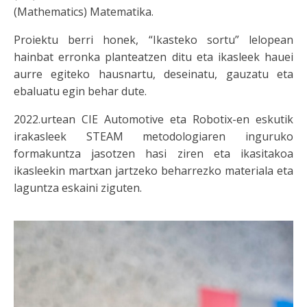
(Mathematics) Matematika.
Proiektu berri honek, “Ikasteko sortu” lelopean
hainbat erronka planteatzen ditu eta ikasleek hauei
aurre egiteko hausnartu, deseinatu, gauzatu eta
ebaluatu egin behar dute.
2022.urtean CIE Automotive eta Robotix-en eskutik
irakasleek STEAM metodologiaren inguruko
formakuntza jasotzen hasi ziren eta ikasitakoa
ikasleekin martxan jartzeko beharrezko materiala eta
laguntza eskaini ziguten.