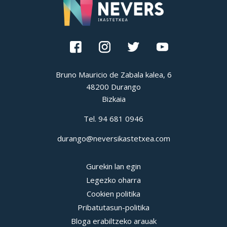
Bruno Mauricio de Zabala kalea, 6
48200 Durango
Bizkaia
Tel.
94 681 0946
durango@neversikastetxea.com
Gurekin lan egin
Legezko oharra
Cookien politika
Pribatutasun-politika
Bloga erabiltzeko arauak