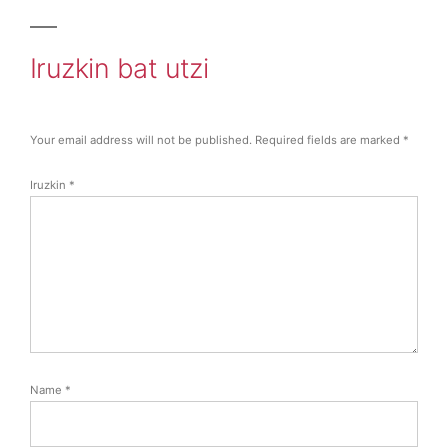
Iruzkin bat utzi
Your email address will not be published.
Required fields are marked
*
Iruzkin
*
Name
*