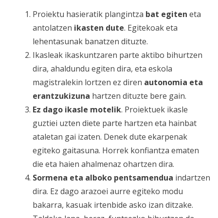
Proiektu hasieratik plangintza
bat egiten
eta
antolatzen
ikasten dute
. Egitekoak eta
lehentasunak banatzen dituzte.
Ikasleak ikaskuntzaren parte aktibo bihurtzen
dira, ahaldundu egiten dira, eta eskola
magistralekin lortzen ez diren
autonomia eta
erantzukizuna
hartzen dituzte bere gain.
Ez dago ikasle motelik
. Proiektuek ikasle
guztiei uzten diete parte hartzen eta hainbat
ataletan gai izaten. Denek dute ekarpenak
egiteko gaitasuna. Horrek konfiantza ematen
die eta haien ahalmenaz ohartzen dira.
Sormena eta
alboko pentsamendua
indartzen
dira. Ez dago arazoei aurre egiteko modu
bakarra, kasuak irtenbide asko izan ditzake.