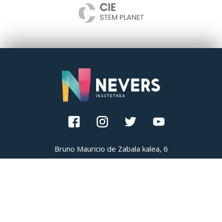
Bruno Mauricio de Zabala kalea, 6
48200 Durango
Bizkaia
Tel.
94 681 0946
durango@neversikastetxea.com