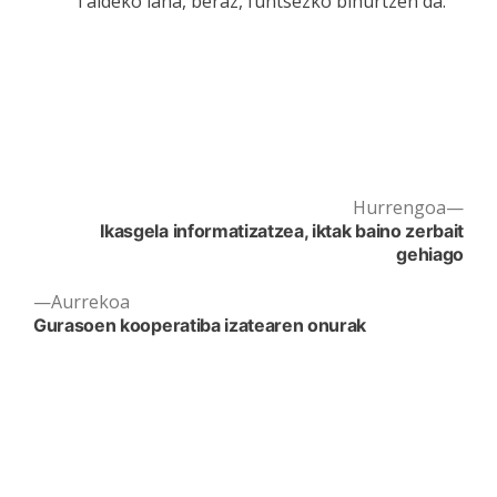
Taldeko lana, beraz, funtsezko bihurtzen da.
Nex
Hurrengoa
Post
post
Ikasgela informatizatzea, iktak baino zerbait
navigation
gehiago
Previous
Aurrekoa
post:
Gurasoen kooperatiba izatearen onurak