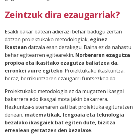
Zeintzuk dira ezaugarriak?
Esaldi bakar batean adierazi behar badugu zertan
datzan proiektukako metodologiak,
eginez
ikastean
datzala esan dezakegu. Baina ez da nahastu
behar egitearren egitearekin.
Norberaren ezagutza
propioa eta ikasitako ezagutza baliatzea da,
erronkei aurre egiteko
. Proiektukako ikaskuntza,
beraz, berrikuntzaren ezaugarri funtsezkoa da.
Proiektukako metodologia ez da mugatzen ikasgai
bakarrera edo ikasgai mota jakin bakarrera.
Hezkuntza-sistemaren zati bat proiektuka egituratzen
denean,
matematikak, lengoaia eta teknologia
bezalako ikasgaiek bat egiten dute, bizitza
errealean gertatzen den bezalaxe
.