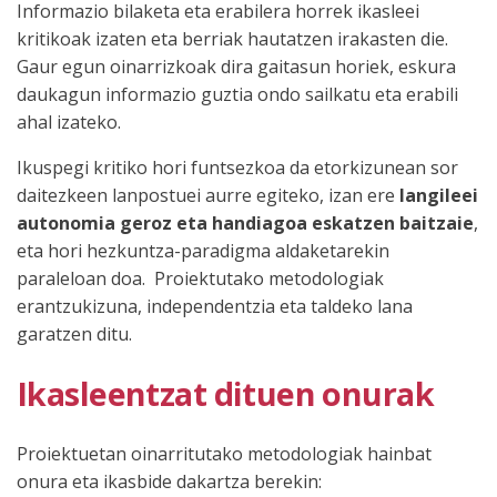
Informazio bilaketa eta erabilera horrek ikasleei
kritikoak izaten eta berriak hautatzen irakasten die.
Gaur egun oinarrizkoak dira gaitasun horiek, eskura
daukagun informazio guztia ondo sailkatu eta erabili
ahal izateko.
Ikuspegi kritiko hori funtsezkoa da etorkizunean sor
daitezkeen lanpostuei aurre egiteko, izan ere
langileei
autonomia geroz eta handiagoa eskatzen baitzaie
,
eta hori hezkuntza-paradigma aldaketarekin
paraleloan doa. Proiektutako metodologiak
erantzukizuna, independentzia eta taldeko lana
garatzen ditu.
Ikasleentzat dituen onurak
Proiektuetan oinarritutako metodologiak hainbat
onura eta ikasbide dakartza berekin: