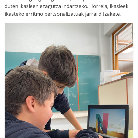
duten ikasleen ezagutza indartzeko. Horrela, ikasleek
ikasteko erritmo pertsonalizatuak jarrai ditzakete.