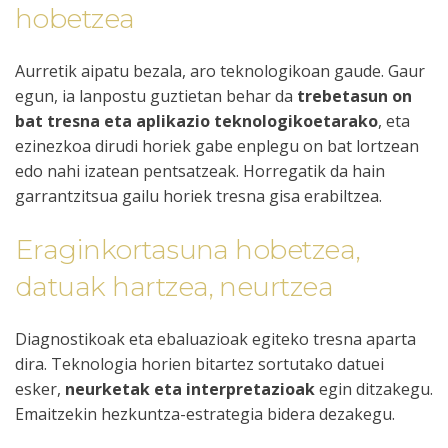
hobetzea
Aurretik aipatu bezala
, aro teknologikoan gaude. Gaur
egun, ia lanpostu guztietan behar da
trebetasun on
bat tresna eta aplikazio teknologikoetarako
, eta
ezinezkoa dirudi horiek gabe enplegu on bat lortzean
edo nahi izatean pentsatzeak. Horregatik da hain
garrantzitsua gailu horiek tresna gisa erabiltzea.
Eraginkortasuna hobetzea,
datuak hartzea, neurtzea
Diagnostikoak eta ebaluazioak egiteko tresna aparta
dira. Teknologia horien bitartez sortutako datuei
esker,
neurketak eta interpretazioak
egin ditzakegu.
Emaitzekin hezkuntza-estrategia bidera dezakegu.