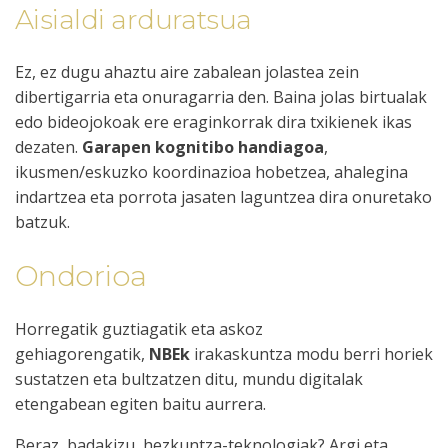
Aisialdi arduratsua
Ez, ez dugu ahaztu aire zabalean jolastea zein
dibertigarria eta onuragarria den. Baina jolas birtualak
edo bideojokoak ere eraginkorrak dira txikienek ikas
dezaten.
Garapen kognitibo handiagoa
,
ikusmen/eskuzko koordinazioa hobetzea, ahalegina
indartzea eta porrota jasaten laguntzea dira onuretako
batzuk.
Ondorioa
Horregatik guztiagatik eta askoz
gehiagorengatik,
NBEk
irakaskuntza modu berri horiek
sustatzen eta bultzatzen ditu
, mundu digitalak
etengabean egiten baitu aurrera.
Beraz, badakizu, hezkuntza-teknologiak? Argi eta