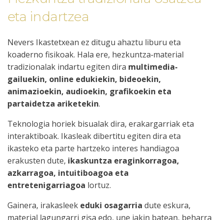
eta indartzea
Nevers Ikastetxean ez ditugu ahaztu liburu eta
koaderno fisikoak. Hala ere, hezkuntza‑material
tradizionalak indartu egiten dira
multimedia-
gailuekin, online edukiekin, bideoekin,
animazioekin, audioekin, grafikoekin eta
partaidetza ariketekin
.
Teknologia horiek bisualak dira, erakargarriak eta
interaktiboak. Ikasleak dibertitu egiten dira eta
ikasteko eta parte hartzeko interes handiagoa
erakusten dute,
ikaskuntza eraginkorragoa,
azkarragoa, intuitiboagoa eta
entretenigarriagoa
lortuz.
Gainera, irakasleek
eduki osagarria
dute eskura,
material lagungarri gisa edo, une jakin batean, beharra