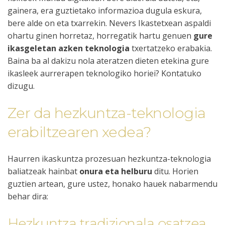
gainera, era guztietako informazioa dugula eskura,
bere alde on eta txarrekin.
Nevers Ikastetxean
aspaldi
ohartu ginen horretaz, horregatik hartu genuen
gure
ikasgeletan azken teknologia
txertatzeko erabakia.
Baina ba al dakizu nola ateratzen dieten etekina gure
ikasleek aurrerapen teknologiko horiei? Kontatuko
dizugu.
Zer da hezkuntza-teknologia
erabiltzearen xedea?
Haurren ikaskuntza prozesuan hezkuntza-teknologia
baliatzeak hainbat
onura eta helburu
ditu. Horien
guztien artean, gure ustez, honako hauek nabarmendu
behar dira:
Hezkuntza tradizionala osatzea