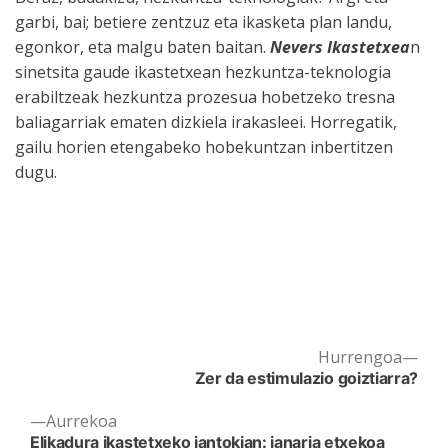
garbi, bai; betiere zentzuz eta ikasketa plan landu,
egonkor, eta malgu baten baitan.
Nevers Ikastetxea
n
sinetsita gaude ikastetxean hezkuntza-teknologia
erabiltzeak hezkuntza prozesua hobetzeko tresna
baliagarriak ematen dizkiela irakasleei. Horregatik,
gailu horien etengabeko hobekuntzan inbertitzen
dugu.
Nex
Hurrengoa
Post
post
Zer da estimulazio goiztiarra?
navigation
Previous
Aurrekoa
post:
Elikadura ikastetxeko jantokian: janaria etxekoa