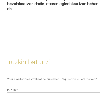
bezalakoa izan dadin, etxean egindakoa izan behar
da
Iruzkin bat utzi
Your email address will not be published.
Required fields are marked
*
Iruzkin
*