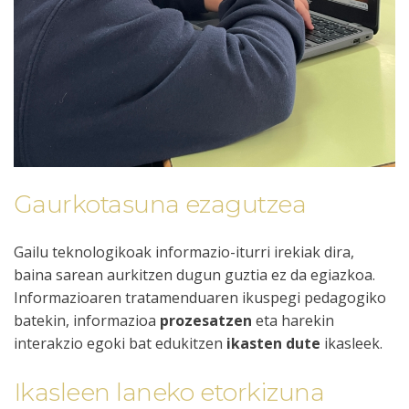
Gaurkotasuna ezagutzea
Gailu teknologikoak informazio-iturri irekiak dira,
baina sarean aurkitzen dugun guztia ez da egiazkoa.
Informazioaren tratamenduaren ikuspegi pedagogiko
batekin, informazioa
prozesatzen
eta harekin
interakzio egoki bat edukitzen
ikasten dute
ikasleek.
Ikasleen laneko etorkizuna